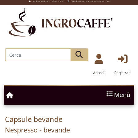
Ordine minimo € 150,00 + iva |
Spedizione gratuita da € 500,00 + iva
Accedi
Registrati
Menù
Capsule bevande
Nespresso - bevande