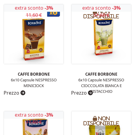
extra sconto
-3%
extra sconto
-3%
Non
11,60 €
11,60 €
disponibile
CAFFE BORBONE
CAFFE BORBONE
6x10 Capsule NESPRESSO
6x10 Capsule NESPRESSO
MINICIOCK
CIOCCOLATA BIANCA E
PISTACCHIO
Prezzo
Prezzo
extra sconto
-3%
Non
11,60 €
disponibile