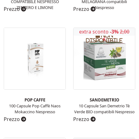
COMPATIBILE NESPRESSO
MELAGRANA compatibili
ZENZERO E LIMONE
Nespresso
Prezzo
Prezzo
extra sconto
-3%
2,00
Non
€
disponibile
POP CAFFE
SANDEMETRIO
100 Capsule Pop Caffè Naos
10 Capsule San Demetrio Tè
Mokaccino Nespresso
Verde BIO compatibili Nespresso
Prezzo
Prezzo