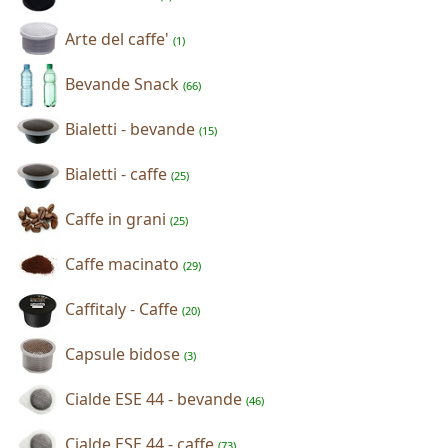
Arte del caffe'
(1)
Bevande Snack
(66)
Bialetti - bevande
(15)
Bialetti - caffe
(25)
Caffe in grani
(25)
Caffe macinato
(29)
Caffitaly - Caffe
(20)
Capsule bidose
(3)
Cialde ESE 44 - bevande
(46)
Cialde ESE 44 - caffe
(73)