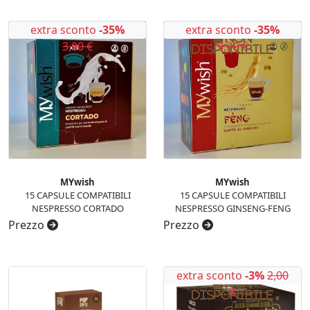
extra sconto
-35%
extra sconto
-35%
Non
3,00 €
3,20 €
disponibile
MYwish
MYwish
15 CAPSULE COMPATIBILI
15 CAPSULE COMPATIBILI
NESPRESSO CORTADO
NESPRESSO GINSENG-FENG
Prezzo
Prezzo
extra sconto
-3%
2,00
Non
€
disponibile