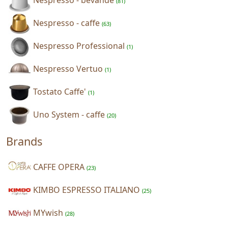
(81)
Nespresso - caffe
(63)
Nespresso Professional
(1)
Nespresso Vertuo
(1)
Tostato Caffe'
(1)
Uno System - caffe
(20)
Brands
CAFFE OPERA
(23)
KIMBO ESPRESSO ITALIANO
(25)
MYwish
(28)