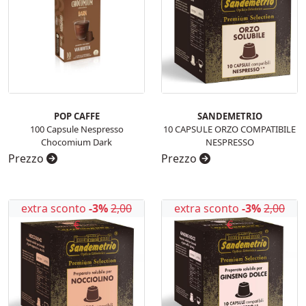
POP CAFFE
SANDEMETRIO
100 Capsule Nespresso
10 CAPSULE ORZO COMPATIBILE
Chocomium Dark
NESPRESSO
Prezzo
Prezzo
extra sconto
-3%
2,00
extra sconto
-3%
2,00
€
€