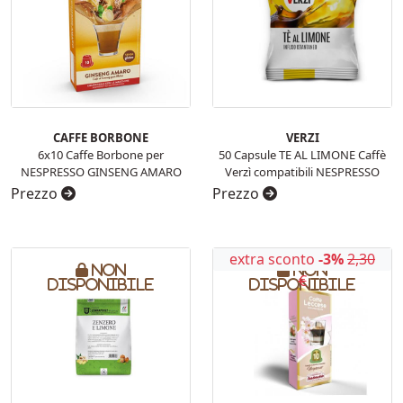
CAFFE BORBONE
VERZI
6x10 Caffe Borbone per
50 Capsule TE AL LIMONE Caffè
NESPRESSO GINSENG AMARO
Verzì compatibili NESPRESSO
Prezzo
Prezzo
extra sconto
-3%
2,30
Non
Non
€
disponibile
disponibile