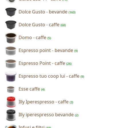
Dolce Gusto - bevande
(160)
Dolce Gusto - caffe
(68)
Domo - caffe
(5)
Espresso point - bevande
(9)
Espresso Point - caffe
(26)
Espresso tuo coop lui - caffe
(9)
Esse caffe
(4)
Illy Iperespresso - caffe
(3)
Illy iperespresso bevande
(2)
Infusi e filtri
(19)