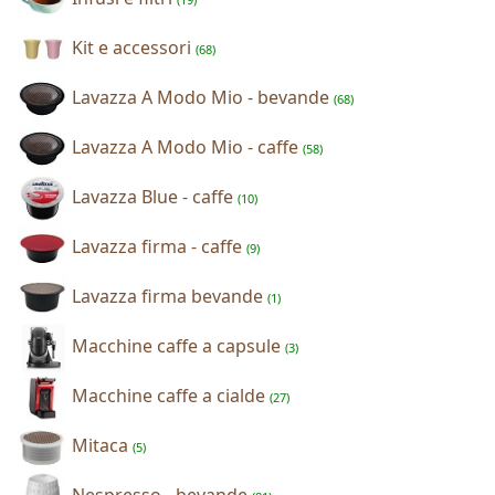
Kit e accessori
(68)
Lavazza A Modo Mio - bevande
(68)
Lavazza A Modo Mio - caffe
(58)
Lavazza Blue - caffe
(10)
Lavazza firma - caffe
(9)
Lavazza firma bevande
(1)
Macchine caffe a capsule
(3)
Macchine caffe a cialde
(27)
Mitaca
(5)
Nespresso - bevande