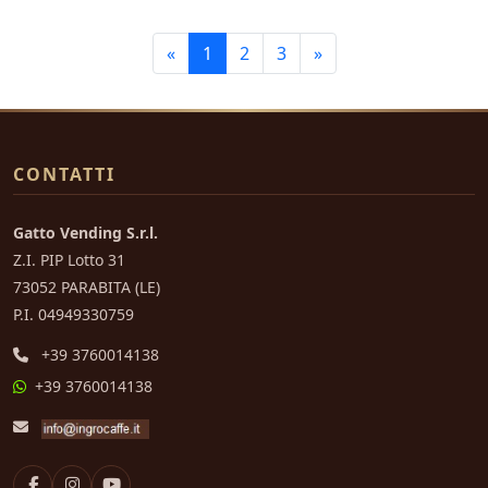
«
1
2
3
»
CONTATTI
Gatto Vending S.r.l.
Z.I. PIP Lotto 31
73052 PARABITA (LE)
P.I. 04949330759
+39 3760014138
+39 3760014138