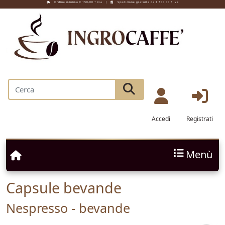
Ordine minimo € 150,00 + iva |
Spedizione gratuita da € 500,00 + iva
Accedi
Registrati
Menù
Capsule bevande
Nespresso - bevande