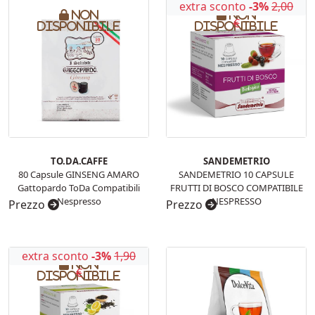
extra sconto
-3%
2,00
Non
Non
€
disponibile
disponibile
TO.DA.CAFFE
SANDEMETRIO
80 Capsule GINSENG AMARO
SANDEMETRIO 10 CAPSULE
Gattopardo ToDa Compatibili
FRUTTI DI BOSCO COMPATIBILE
Nespresso
NESPRESSO
Prezzo
Prezzo
extra sconto
-3%
1,90
Non
€
disponibile