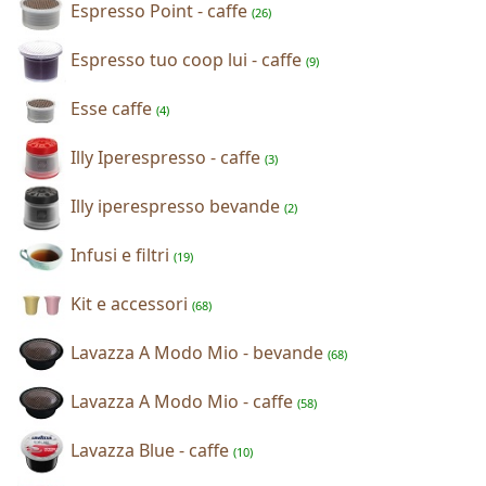
Espresso Point - caffe
(26)
Espresso tuo coop lui - caffe
(9)
Esse caffe
(4)
Illy Iperespresso - caffe
(3)
Illy iperespresso bevande
(2)
Infusi e filtri
(19)
Kit e accessori
(68)
Lavazza A Modo Mio - bevande
(68)
Lavazza A Modo Mio - caffe
(58)
Lavazza Blue - caffe
(10)