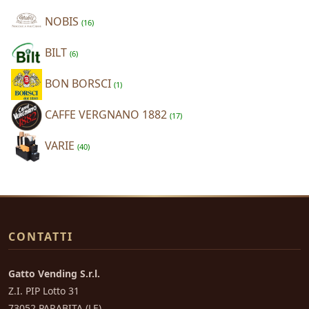
NOBIS
(16)
BILT
(6)
BON BORSCI
(1)
CAFFE VERGNANO 1882
(17)
VARIE
(40)
CONTATTI
Gatto Vending S.r.l.
Z.I. PIP Lotto 31
73052 PARABITA (LE)