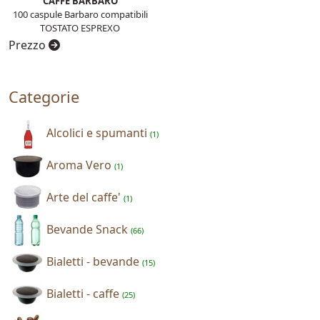
CAFFE BARBARO
100 caspule Barbaro compatibili
TOSTATO ESPREXO
Prezzo
Categorie
Alcolici e spumanti
(1)
Aroma Vero
(1)
Arte del caffe'
(1)
Bevande Snack
(66)
Bialetti - bevande
(15)
Bialetti - caffe
(25)