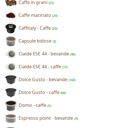
Caffe in grani
(25)
Caffe macinato
(29)
Caffitaly - Caffe
(20)
Capsule bidose
(3)
Cialde ESE 44 - bevande
(46)
Cialde ESE 44 - caffe
(73)
Dolce Gusto - bevande
(160)
Dolce Gusto - caffe
(68)
Domo - caffe
(5)
Espresso point - bevande
(9)