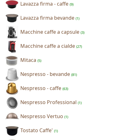
Lavazza firma - caffe
(9)
Lavazza firma bevande
(1)
Macchine caffe a capsule
(3)
Macchine caffe a cialde
(27)
Mitaca
(5)
Nespresso - bevande
(81)
Nespresso - caffe
(63)
Nespresso Professional
(1)
Nespresso Vertuo
(1)
Tostato Caffe'
(1)