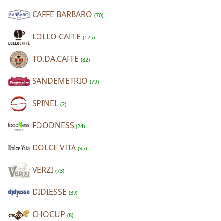
CAFFE BARBARO
(70)
LOLLO CAFFE
(125)
TO.DA.CAFFE
(82)
SANDEMETRIO
(79)
SPINEL
(2)
FOODNESS
(24)
DOLCE VITA
(95)
VERZI
(73)
DIDIESSE
(39)
CHOCUP
(8)