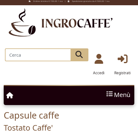
Ordine minimo € 150,00 + iva |
Spedizione gratuita da € 500,00 + iva
Accedi
Registrati
Menù
Capsule caffe
Tostato Caffe'