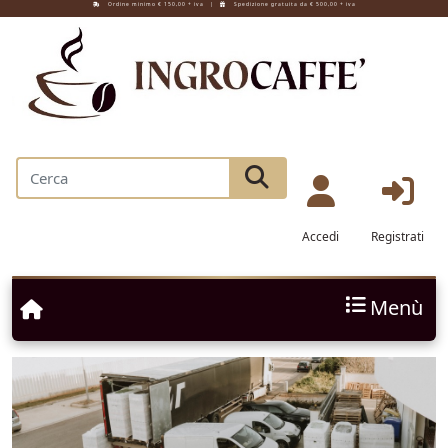
Ordine minimo € 150,00 + iva |
Spedizione gratuita da € 500,00 + iva
Accedi
Registrati
Menù