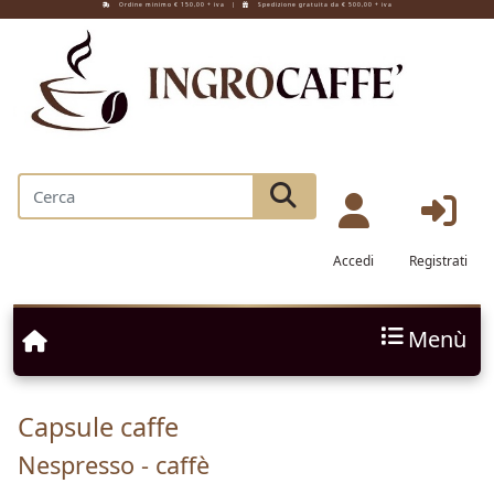
Ordine minimo € 150,00 + iva |
Spedizione gratuita da € 500,00 + iva
Accedi
Registrati
Menù
Capsule caffe
Nespresso - caffè