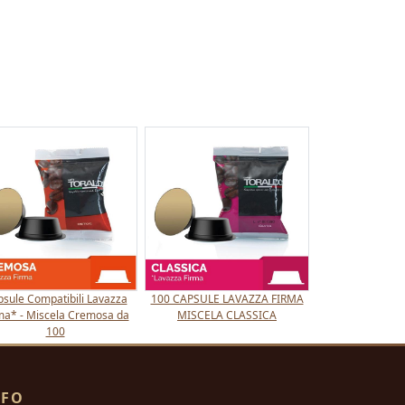
sule Compatibili Lavazza
100 CAPSULE LAVAZZA FIRMA
ma* - Miscela Cremosa da
MISCELA CLASSICA
100
NFO