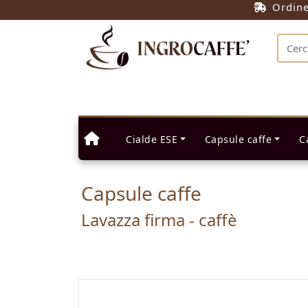
Ordin
Cialde ESE
Capsule caffe
C
Capsule caffe
Lavazza firma - caffè