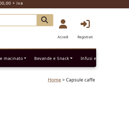
00,00 + iva
Accedi
Registrati
 e macinato
Bevande e Snack
Infusi e filtri
Home
>
Capsule caffe