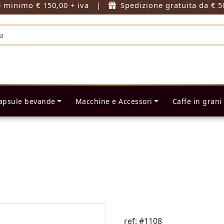
e minimo € 150,00 + iva |
Spedizione gratuita da € 5
apsule bevande
Macchine e Accessori
Caffe in grani
ref: #1108