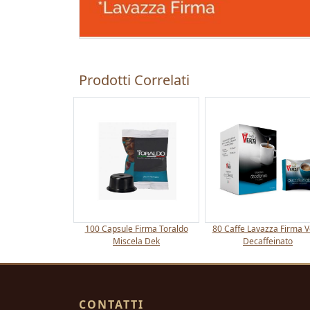
Prodotti Correlati
100 Capsule Firma Toraldo
80 Caffe Lavazza Firma V
Miscela Dek
Decaffeinato
CONTATTI