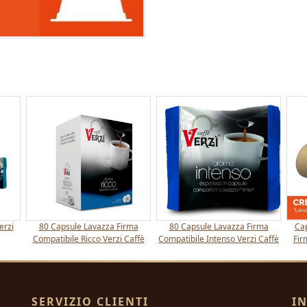
erzi
80 Capsule Lavazza Firma
80 Capsule Lavazza Firma
Cap
Compatibile Ricco Verzi Caffè
Compatibile Intenso Verzi Caffè
Fir
SERVIZIO CLIENTI
I