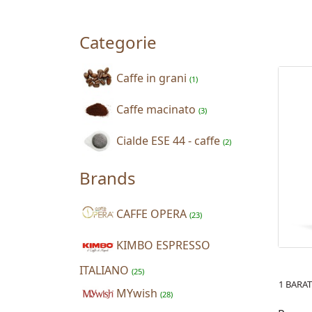
Categorie
Caffe in grani
(1)
Caffe macinato
(3)
Cialde ESE 44 - caffe
(2)
Brands
CAFFE OPERA
(23)
KIMBO ESPRESSO
ITALIANO
(25)
1 BARA
MYwish
(28)