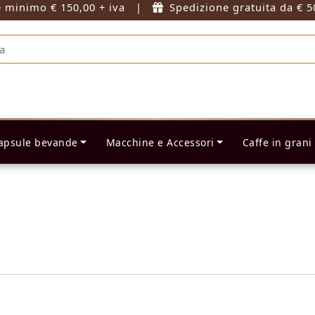
e minimo € 150,00 + iva |
Spedizione gratuita da € 5
apsule bevande
Macchine e Accessori
Caffe in grani