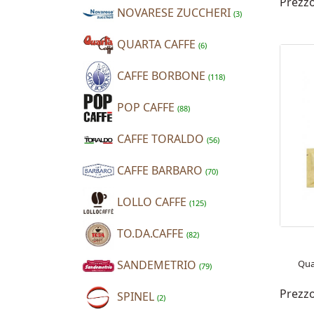
Prezz
NOVARESE ZUCCHERI
(3)
QUARTA CAFFE
(6)
CAFFE BORBONE
(118)
POP CAFFE
(88)
CAFFE TORALDO
(56)
CAFFE BARBARO
(70)
LOLLO CAFFE
(125)
TO.DA.CAFFE
(82)
SANDEMETRIO
Qua
(79)
Prezz
SPINEL
(2)