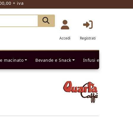
00,00 + iva
Accedi
Registrati
 e macinato
Bevande e Snack
Infusi e filtri